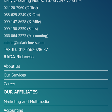
Daily Operating Hours: 10:00 AM - 7:00 PM
02-120-7960 (Office)
088-629-8249
(K.Orn)
099-147-8628
(K.Mile)
099-150-8359
(Sales)
066-064-2272
(Accounting)
admin@radarichness.com
TAX ID: 0125562028637
RADA Richness
About Us
Our Services
Career
OUR AFFILIATES
Marketing and Multimedia
Accounting