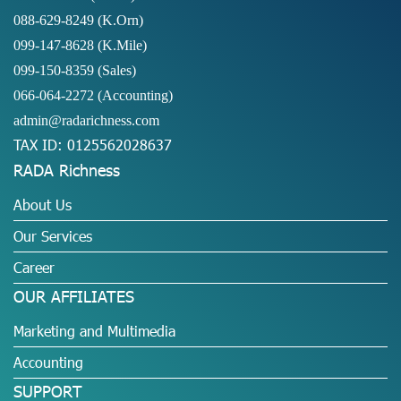
088-629-8249
(K.Orn)
099-147-8628
(K.Mile)
099-150-8359
(Sales)
066-064-2272
(Accounting)
admin@radarichness.com
TAX ID: 0125562028637
RADA Richness
About Us
Our Services
Career
OUR AFFILIATES
Marketing and Multimedia
Accounting
SUPPORT