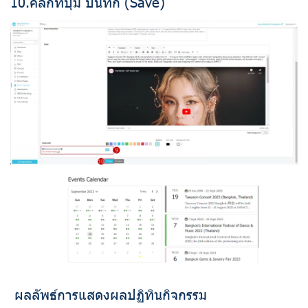
10.คลิกที่ปุ่ม บันทึก (Save)
ผลลัพธ์การแสดงผลปฏิทินกิจกรรม