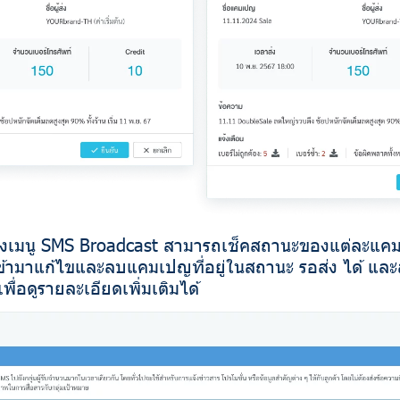
องเมนู SMS Broadcast สามารถเช็คสถานะของแต่ละแค
ข้ามาแก้ไขและลบแคมเปญที่อยู่ในสถานะ รอส่ง ได้ แล
่อดูรายละเอียดเพิ่มเติมได้