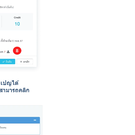
มเปญได้
ะสามารถคลิก