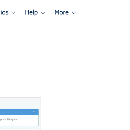
lios
Help
More