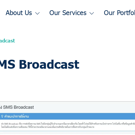
About Us
Our Services
Our Portfo
oadcast
 SMS Broadcast
10 Jun 2025
1357 Views