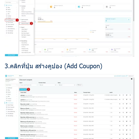
3.คลิกที่ปุ่ม สร้างคูปอง (Add Coupon)