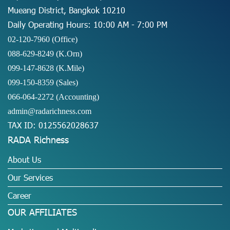
Mueang District, Bangkok 10210
Daily Operating Hours: 10:00 AM - 7:00 PM
02-120-7960 (Office)
088-629-8249
(K.Orn)
099-147-8628
(K.Mile)
099-150-8359
(Sales)
066-064-2272
(Accounting)
admin@radarichness.com
TAX ID: 0125562028637
RADA Richness
About Us
Our Services
Career
OUR AFFILIATES