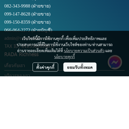
082-343-9988 (ฝ่ายขาย)
099-147-8628
(ฝ่ายขาย)
099-150-8359
(ฝ่ายขาย)
066-064-2272
(ฝ่ายบัญชี)
เว็บไซต์นี้มีการใช้งานคุกกี้ เพื่อเพิ่มประสิทธิภาพและ
admin@radarichness.com
ประสบการณ์ที่ดีในการใช้งานเว็บไซต์ของท่าน ท่านสามารถ
TAX ID: 0125562028637
อ่านรายละเอียดเพิ่มเติมได้ที่
นโยบายความเป็นส่วนตัว
และ
RADA Richness
นโยบายคุกกี้
เกี่ยวกับเรา
ตั้งค่าคุกกี้
ยอมรับทั้งหมด
บริการของเรา
สมัครงาน
OUR AFFILIATES
การตลาด และมัลติมีเดีย ครบวงจร
บริการทำบัญชี
SUPPORT