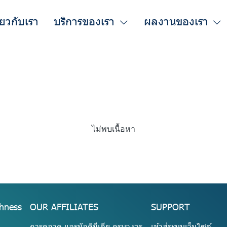
ี่ยวกับเรา
บริการของเรา
ผลงานของเรา
ไม่พบเนื้อหา
hness
OUR AFFILIATES
SUPPORT
การตลาด และมัลติมีเดีย ครบวงจร
เข้าสู่ระบบเว็บไซต์